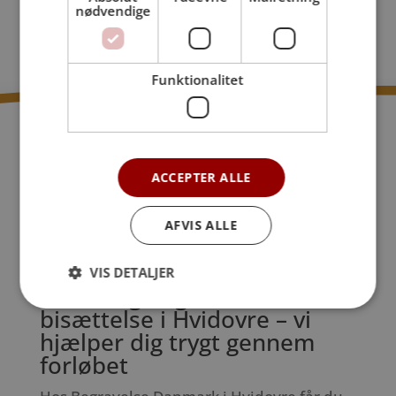
nødvendige
Funktionalitet
ACCEPTER ALLE
AFVIS ALLE
VIS DETALJER
Personlig begravelse eller
bisættelse i Hvidovre – vi
hjælper dig trygt gennem
forløbet