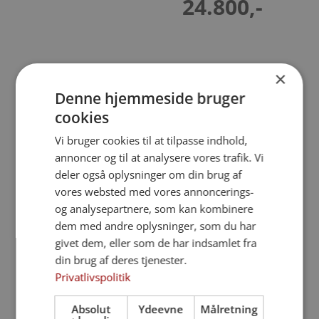
24.800,-
×
Hvad er en forudbetalt
Denne hjemmeside bruger
begravelse?
cookies
En forudbetalt begravelse er en aftale med
Vi bruger cookies til at tilpasse indhold,
landets største og ældste begravelseskasse,
annoncer og til at analysere vores trafik. Vi
så du selv kan tage stilling til mange
deler også oplysninger om din brug af
praktiske spørgsmål ved din begravelse
vores websted med vores annoncerings-
eller bisættelse.
og analysepartnere, som kan kombinere
dem med andre oplysninger, som du har
Du skal være fyldt 50 år for at kunne indgå
givet dem, eller som de har indsamlet fra
aftalen, hvor du forudbetaler alle eller en
din brug af deres tjenester.
del af omkostningerne for din begravelse
Privatlivspolitik
eller bisættelse.
Absolut
Ydeevne
Målretning