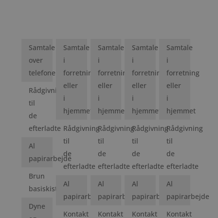
Samtale
Samtale
Samtale
Samtale
Samtale
over
i
i
i
i
telefonen
forretning
forretning
forretning
forretning
eller
eller
eller
eller
Rådgivning
i
i
i
i
til
hjemmet
hjemmet
hjemmet
hjemmet
de
efterladte
Rådgivning
Rådgivning
Rådgivning
Rådgivning
til
til
til
til
Al
de
de
de
de
papirarbejde
efterladte
efterladte
efterladte
efterladte
Brun
Al
Al
Al
Al
basiskiste
papirarbejde
papirarbejde
papirarbejde
papirarbejde
Dyne
Kontakt
Kontakt
Kontakt
Kontakt