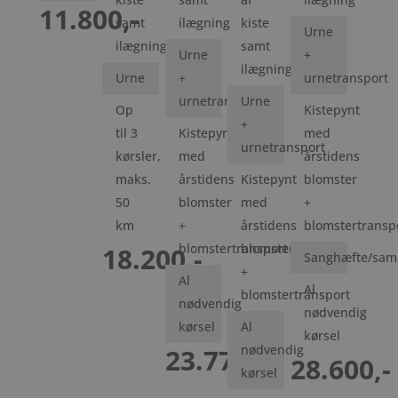
11.800,-
samt
ilægning
kiste
Urne
ilægning
samt
Urne
+
ilægning
Urne
+
urnetransport
urnetransport
Urne
Op
Kistepynt
+
til 3
Kistepynt
med
urnetransport
kørsler,
med
årstidens
maks.
årstidens
Kistepynt
blomster
50
blomster
med
+
km
+
årstidens
blomstertransp
blomstertransport
blomster
18.200,-
Sanghæfte/sam
+
Al
Al
blomstertransport
nødvendig
nødvendig
kørsel
Al
kørsel
nødvendig
23.770,-
28.600,-
kørsel