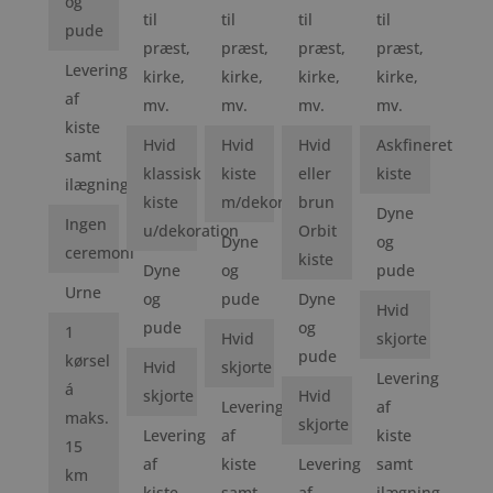
og
til
til
til
til
pude
præst,
præst,
præst,
præst,
Levering
kirke,
kirke,
kirke,
kirke,
af
mv.
mv.
mv.
mv.
kiste
Hvid
Hvid
Hvid
Askfineret
samt
klassisk
kiste
eller
kiste
ilægning
kiste
m/dekoration
brun
Dyne
Ingen
u/dekoration
Orbit
Dyne
og
ceremoni
kiste
Dyne
og
pude
Urne
og
pude
Dyne
Hvid
pude
og
1
Hvid
skjorte
pude
kørsel
Hvid
skjorte
Levering
á
skjorte
Hvid
Levering
af
maks.
skjorte
Levering
af
kiste
15
af
kiste
Levering
samt
km
kiste
samt
af
ilægning