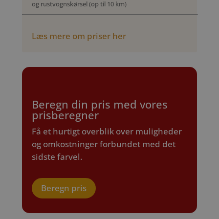
og rustvognskørsel (op til 10 km)
Læs mere om priser her
Beregn din pris med vores
prisberegner
Få et hurtigt overblik over muligheder
og omkostninger forbundet med det
sidste farvel.
Beregn pris