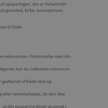
 af opsparingen, der er forbeholdt
også gravsted, kirke, krematorium,
ot til boet.
 om økonomien i forbindelse med din
terfølgende kan du indbetale minimum
r godkendt af både Skat og
ng eller hjemmehjælp, da den ikke
 at din opsparing bliver anvendt i