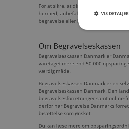
For at sikre, at dine pårørende kender
hermed, anbefales det at udfylde et 
VIS DETALJER
begravelse eller bisættelse skal foregå,
Om Begravelseskassen
Begravelseskassen Danmark er Danmar
varetaget mere end 50.000 opsparinger 
værdig måde.
Begravelseskassen Danmark er en selvst
Begravelseskassen Danmark. Den land
begravelsesforretninger samt online-
derfor har Begravelse Danmarks forretn
bisættelse som ønsket.
Du kan læse mere om opsparingsordn