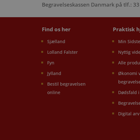
Begravelseskassen Danmark på tlf.: 33 
Find os her
Praktisk 
Sjælland
Min Sidste
Lolland Falster
Nyttig vid
Fyn
Alle produ
Jylland
Økonomi 
begravels
Bestil begravelsen
online
Dødsfald 
Begravels
Digital arv