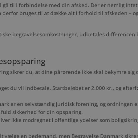
å til i forbindelse med din afsked. Der er nemlig intet
 derfor bruges til at dække alt i forhold til afskeden – 
iske begravelsesomkostninger, udbetales differencen bl
sesopsparing
ng sikrer du, at dine pårørende ikke skal bekymre sig
get du vil indbetale. Startbeløbet er 2.000 kr., og ef
k er en selvstændig juridisk forening, og ordningen e
g fuld sikkerhed for din opsparing.
iver ikke modregnet i offentlige ydelser som boligsikri
rit vælge en bedemand, men Begravelse Danmark sikrer,