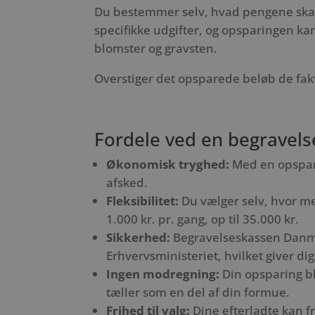
Du bestemmer selv, hvad pengene skal g
specifikke udgifter, og opsparingen kan
blomster og gravsten.
Overstiger det opsparede beløb de fakt
Fordele ved en begravel
Økonomisk tryghed:
Med en opspari
afsked.
Fleksibilitet:
Du vælger selv, hvor me
1.000 kr. pr. gang, op til 35.000 kr.
Sikkerhed:
Begravelseskassen Danmar
Erhvervsministeriet, hvilket giver di
Ingen modregning:
Din opsparing bl
tæller som en del af din formue.
Frihed til valg:
Dine efterladte kan f