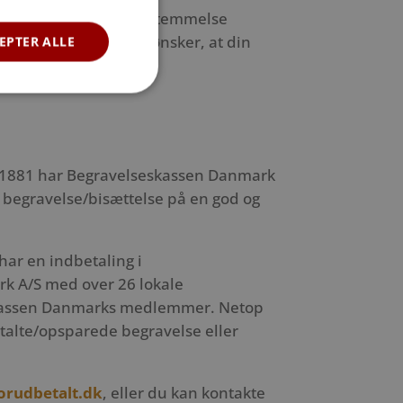
sopsparingen i overensstemmelse
ed over, hvordan du ønsker, at din
EPTER ALLE
tid.
 1881 har Begravelseskassen Danmark
s begravelse/bisættelse på en god og
har en indbetaling i
 A/S med over 26 lokale
eskassen Danmarks medlemmer. Netop
etalte/opsparede begravelse eller
orudbetalt.dk
,
eller du kan kontakte