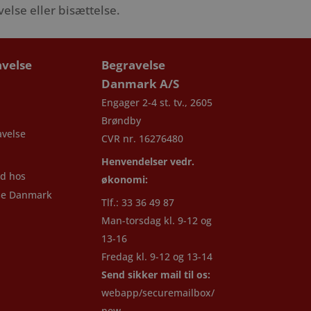
else eller bisættelse.
velse
Begravelse
Danmark A/S
Engager 2-4 st. tv., 2605
Brøndby
velse
CVR nr. 16276480
Henvendelser vedr.
d hos
økonomi:
se Danmark
Tlf.: 33 36 49 87
Man-torsdag kl. 9-12 og
13-16
Fredag kl. 9-12 og 13-14
Send sikker mail til os:
webapp/securemailbox/
new