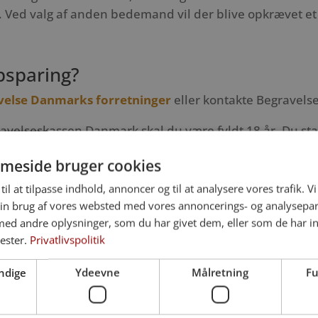
Ved valg af anden bedemand vil der blive opkrævet et
psparing?
velse Danmarks forretninger
eller kontakte Begravels
ravelseskassen Danmark skal du være fyldt 18 år. Du st
2.000 kr., og herefter kan du indbetale, når det passer 
meside bruger cookies
til at tilpasse indhold, annoncer og til at analysere vores trafik. V
hvor du bestemmer beløbet og indbetalingshyppigheden, d
in brug af vores websted med vores annoncerings- og analysepa
d andre oplysninger, som du har givet dem, eller som de har in
aringer har du også mulighed for at opsige din opspari
nester.
Privatlivspolitik
på 25 % til dækning af administrationsomkostninger i f
ndige
Ydeevne
Målretning
Fu