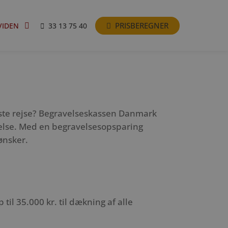
PRISBEREGNER
VIDEN
33 13 75 40
idste rejse? Begravelseskassen Danmark
telse. Med en begravelsesopsparing
ønsker.
l 35.000 kr. til dækning af alle