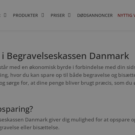
R
PRODUKTER
PRISER
DØDSANNONCER
NYTTIG 
 i Begravelseskassen Danmark
kke står med en økonomisk byrde i forbindelse med din s
ning, hvor du kan spare op til både begravelse og bisæt
g sørge for, at dine penge bliver brugt præcis, som du 
psparing?
skassen Danmark giver dig mulighed for at opspare op ti
ravelse eller bisættelse.