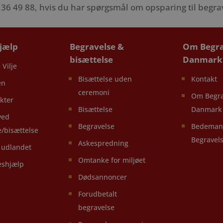
36 49 88, hvis du har spørgsmål om opsparing til begrav
hjælp
Begravelse &
Om Begra
bisættelse
Danmark
 Vilje
Bisættelse uden
Kontakt
en
ceremoni
Om Begra
kter
Bisættelse
Danmark
ved
Begravelse
Bedeman
e/bisættelse
Begravel
Askespredning
i udlandet
Omtanke for miljøet
eshjælp
Dødsannoncer
Forudbetalt
begravelse