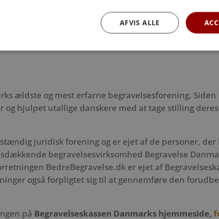
 dine ønsker for din sidste rejse og bruger begravelse
eksemplar af
Min Sidste Vilje
. Dette dokument giver klarh
AFVIS ALLE
ACC
 så dine efterladte undgår tvivl og usikkerhed i en svær 
ks ældste og mest erfarne begravelsesforening.
Siden
og hjulpet utallige danskere med at tage stilling dere
ændig juridisk forening og er ejet af de personer, der 
sdækkende begravelsesvirksomhed Begravelse Danmark
forretningen BedreBegravelse.dk er ejet af Begravels
inger også forpligtet sig til at gennemføre den forudb
ingen på
Begravelseskassen Danmarks hjemmeside,
f