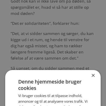
Godt nok kan vi ikke lave om på døden, så
spørgsmålet er, hvad vi så har at stille op
mod døden?
”Det er solidariteten”, forklarer hun:
”Det, at vi sidder sammen og sørger, du kan
kigge ud i et rum, og hende til venstre for
dig har også mistet, og ham to rækker
længere fremme ligeså. Det skaber en
følelse af at være sammen om det.”
Så uanset, om du sidder sammen med et
×
familiemedlem, og I sørger over den
samme, eller om du kigger over på hende
Denne hjemmeside bruger
den fremmede, du ikke aner, hvad hedder,
cookies
så bliver der skabt en solidaritet folk
Vi bruger cookies til at tilpasse indhold,
imellem, fordi man kan spejle sig i
annoncer og til at analysere vores trafik. Vi
hinandens sorg.