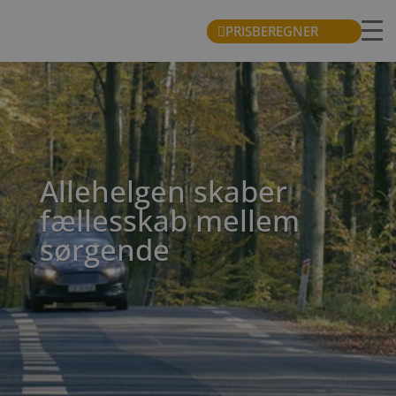
PRISBEREGNER
Allehelgen skaber
fællesskab mellem
sørgende