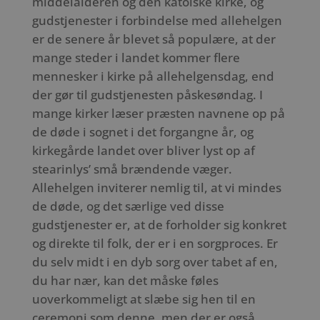
middelalderen og den katolske kirke, og
gudstjenester i forbindelse med allehelgen
er de senere år blevet så populære, at der
mange steder i landet kommer flere
mennesker i kirke på allehelgensdag, end
der gør til gudstjenesten påskesøndag. I
mange kirker læser præsten navnene op på
de døde i sognet i det forgangne år, og
kirkegårde landet over bliver lyst op af
stearinlys’ små brændende væger.
Allehelgen inviterer nemlig til, at vi mindes
de døde, og det særlige ved disse
gudstjenester er, at de forholder sig konkret
og direkte til folk, der er i en sorgproces. Er
du selv midt i en dyb sorg over tabet af en,
du har nær, kan det måske føles
uoverkommeligt at slæbe sig hen til en
ceremoni som denne, men der er også