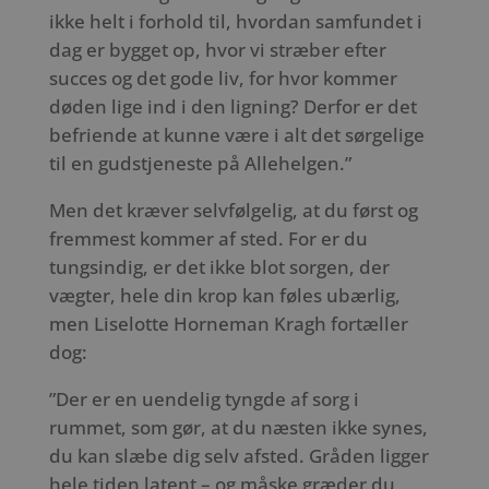
ikke helt i forhold til, hvordan samfundet i
dag er bygget op, hvor vi stræber efter
succes og det gode liv, for hvor kommer
døden lige ind i den ligning? Derfor er det
befriende at kunne være i alt det sørgelige
til en gudstjeneste på Allehelgen.”
Men det kræver selvfølgelig, at du først og
fremmest kommer af sted. For er du
tungsindig, er det ikke blot sorgen, der
vægter, hele din krop kan føles ubærlig,
men Liselotte Horneman Kragh fortæller
dog:
”Der er en uendelig tyngde af sorg i
rummet, som gør, at du næsten ikke synes,
du kan slæbe dig selv afsted. Gråden ligger
hele tiden latent – og måske græder du