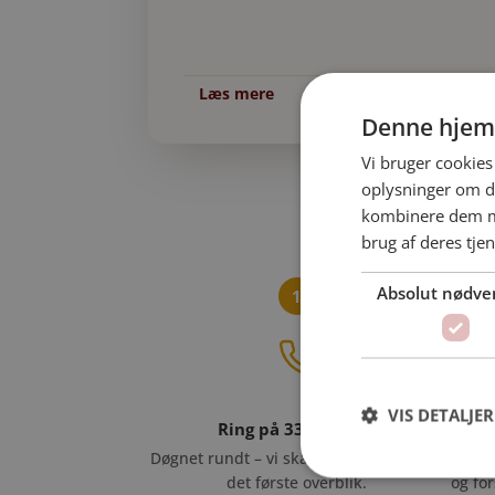
Læs mere
Denne hjem
Vi bruger cookies 
oplysninger om d
kombinere dem me
brug af deres tje
Absolut nødve
1
VIS DETALJER
Ring på 33 13 75 40
Døgnet rundt – vi skaber ro og giver dig
Konta
det første overblik.
og for