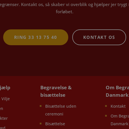
egrænser. Kontakt os, så skaber vi overblik og hjælper jer tryg
forløbet.
RING 33 13 75 40
KONTAKT OS
hjælp
Begravelse &
Om Begra
bisættelse
Danmark
 Vilje
Bisættelse uden
Kontakt
en
ceremoni
Om Begra
kter
Bisættelse
Danmark
ved