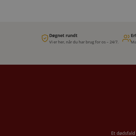
Døgnet rundt
Er
Vi er her, når du har brug for os – 24/7.
Ma
Et dødsfald