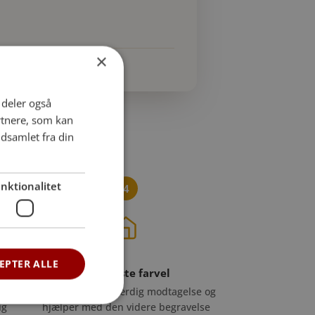
×
i deler også
rtnere, som kan
dsamlet fra din
nktionalitet
4
EPTER ALLE
Det sidste farvel
y eller
Vi sørger for en værdig modtagelse og
ig
hjælper med den videre begravelse