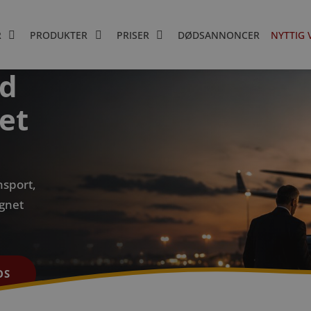
R
PRODUKTER
PRISER
DØDSANNONCER
NYTTIG 
ed
et
nsport,
øgnet
OS