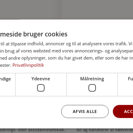
Læs mere
meside bruger cookies
til at tilpasse indhold, annoncer og til at analysere vores trafik. V
in brug af vores websted med vores annoncerings- og analysepa
d andre oplysninger, som du har givet dem, eller som de har in
SÅDAN FOREGÅR DET
nester.
Privatlivspolitik
ndige
Ydeevne
Målretning
Fu
2
3
AFVIS ALLE
ACC
Vi koordinerer
Transporten
kt til myndigheder, ambassader
Vi arrangerer transporten med fl
sikrings- eller assistanceselskab.
bil og håndterer al nødvend