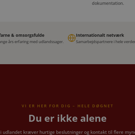
dokumentation.
farne & omsorgsfulde
Internationalt netværk
nge års erfaring med udlandssager.
Samarbejdspartnere i hele verde
VI ER HER FOR DIG – HELE DØGNET
Du er ikke alene
 i udlandet kræver hurtige beslutninger og kontakt til flere my