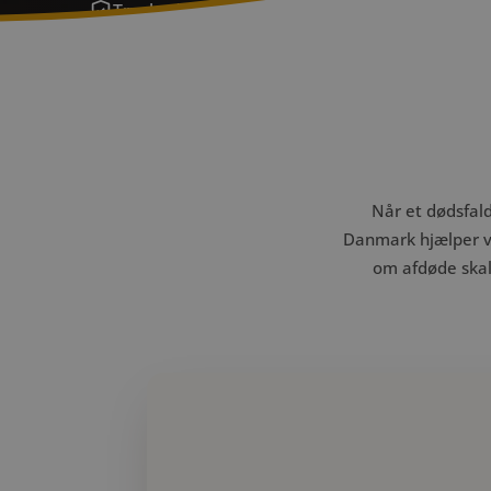
Tryghed, erfaring og omsorg – vi er med dig h
Når et dødsfal
Danmark hjælper v
om afdøde skal