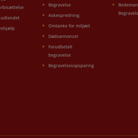
Begravelse
Bedeman
e/bisættelse
Begravel
Askespredning
i udlandet
Omtanke for miljøet
eshjælp
Dødsannoncer
Forudbetalt
begravelse
Begravelsesopsparing