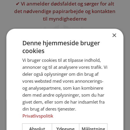
✔ Vi anmelder dødsfaldet og sørger for alt
det nødvendige papirarbejde og kontakten
til myndighederne
✔ Vi tager kontakt til kirke eller kapel og
×
koordinerer med præsten
Denne hjemmeside bruger
cookies
✔ Vi rådgiver om valg og udsmykning af
kiste og urne
Vi bruger cookies til at tilpasse indhold,
annoncer og til at analysere vores trafik. Vi
✔ Vi hjælper med at vælge blomster og
deler også oplysninger om din brug af
kistepynt – og tilbyder at stå for bestillingen
vores websted med vores annoncerings-
og analysepartnere, som kan kombinere
✔ Vi sørger for rustvognskørsel til og fra
dem med andre oplysninger, som du har
ceremonien
givet dem, eller som de har indsamlet fra
din brug af deres tjenester.
✔ Vi vejleder om alternative afskedsformer
Privatlivspolitik
som askespredning og skovbegravelse
Absolut
Ydeevne
Målretning