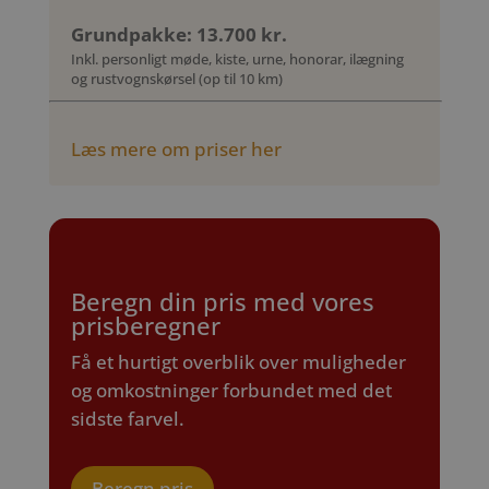
Grundpakke: 13.700 kr.
Inkl. personligt møde, kiste, urne, honorar, ilægning
og rustvognskørsel (op til 10 km)
Læs mere om priser her
Beregn din pris med vores
prisberegner
Få et hurtigt overblik over muligheder
og omkostninger forbundet med det
sidste farvel.
Beregn pris