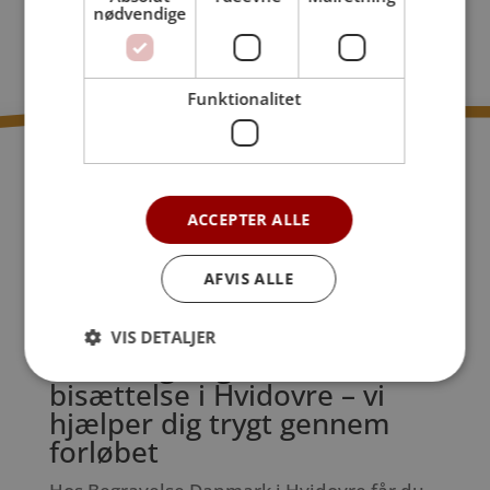
nødvendige
Funktionalitet
ACCEPTER ALLE
AFVIS ALLE
VIS DETALJER
Personlig begravelse eller
bisættelse i Hvidovre – vi
hjælper dig trygt gennem
forløbet