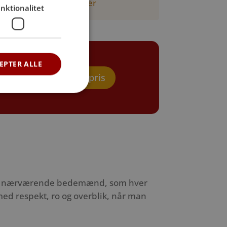
Læs mere om priser her
nktionalitet
EPTER ALLE
Beregn pris
ne og nærværende bedemænd, som hver
med respekt, ro og overblik, når man