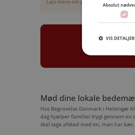
Læs mere om priser her
Absolut nødve
Be
VIS DETALJER
Få 
for
Mød dine lokale bedemæn
Hos Begravelse Danmark i Helsingør bl
dag hjælper familier trygt gennem en s
skal tage afsked med en, man har kær.