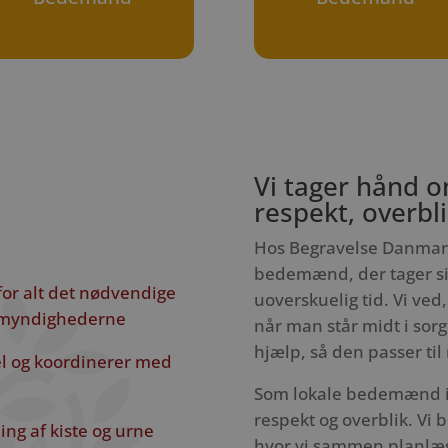
Vi tager hånd 
respekt, overblik
Hos Begravelse Danmark 
bedemænd, der tager sig t
for alt det nødvendige
uoverskuelig tid. Vi ved, 
l myndighederne
når man står midt i sorge
hjælp, så den passer ti
pel og koordinerer med
Som lokale bedemænd i 
respekt og overblik. Vi
ng af kiste og urne
hvor vi sammen planlægg