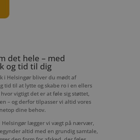
om det hele – med
 og tid til dig
i Helsingør bliver du mødt af
id til at lytte og skabe ro i en ellers
hvor vigtigt det er at føle sig støttet,
n – og derfor tilpasser vi altid vores
l netop dine behov.
Helsingør lægger vi vægt på nærvær,
 begynder altid med en grundig samtale,
er den form for afsked, der føles