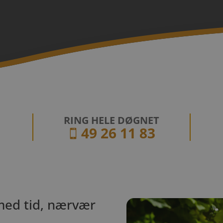
RING HELE DØGNET
49 26 11 83

med tid, nærvær