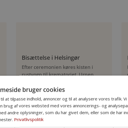
Bisættelse i Helsingør
Efter ceremonien køres kisten i
rustvogn til krematoriet. Urnen
nedsættes derefter på et gravsted,
meside bruger cookies
eller asken spredes til havs.
til at tilpasse indhold, annoncer og til at analysere vores trafik. V
Grundpakke: 13.995 kr.
in brug af vores websted med vores annoncerings- og analysepa
Inkl. personligt møde, kiste, urne, honorar,
d andre oplysninger, som du har givet dem, eller som de har ind
ilægning og rustvognskørsel (op til 10 km)
nester.
Privatlivspolitik