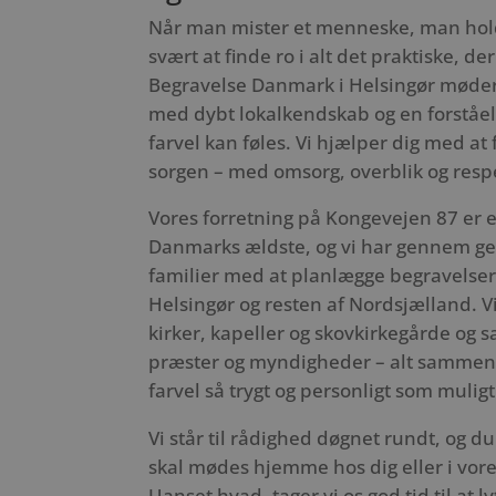
Når man mister et menneske, man hold
svært at finde ro i alt det praktiske, d
Begravelse Danmark i Helsingør mød
med dybt lokalkendskab og en forståels
farvel kan føles. Vi hjælper dig med a
sorgen – med omsorg, overblik og respe
Vores forretning på Kongevejen 87 er 
Danmarks ældste, og vi har gennem ge
familier med at planlægge begravelser 
Helsingør og resten af Nordsjælland. V
kirker, kapeller og skovkirkegårde og
præster og myndigheder – alt sammen f
farvel så trygt og personligt som muligt
Vi står til rådighed døgnet rundt, og 
skal mødes hjemme hos dig eller i vores
Uanset hvad, tager vi os god tid til at l