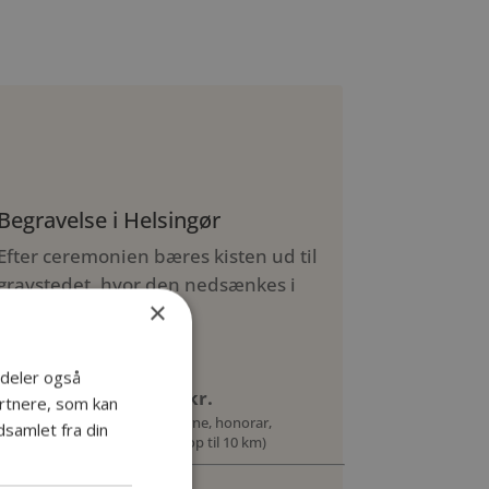
Begravelse i Helsingør
Efter ceremonien bæres kisten ud til
gravstedet, hvor den nedsænkes i
×
jorden.
i deler også
Grundpakke: 13.700 kr.
rtnere, som kan
Inkl. personligt møde, kiste, urne, honorar,
samlet fra din
ilægning og rustvognskørsel (op til 10 km)