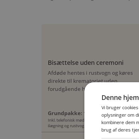
Bisættelse uden ceremoni
Afdøde hentes i rustvogn og køres
direkte til krematoriet uden
forudgående højtidelighed.
Denne hjem
Vi bruger cookies 
Grundpakke: 10.885 kr.
oplysninger om d
Inkl. telefonisk møde, kiste, urne, honorar,
kombinere dem me
ilægning og rustvognskørsel (op til 10 km)
brug af deres tje