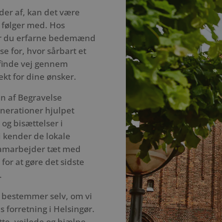
er af, kan det være
er følger med. Hos
er du erfarne bedemænd
e for, hvor sårbart et
t finde vej gennem
kt for dine ønsker.
en af Begravelse
nerationer hjulpet
og bisættelser i
i kender de lokale
 samarbejder tæt med
or at gøre det sidste
.
du bestemmer selv, om vi
 forretning i Helsingør.
ytte, vejlede og hjælpe