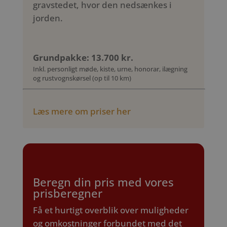
gravstedet, hvor den nedsænkes i
jorden.
Grundpakke: 13.700 kr.
Inkl. personligt møde, kiste, urne, honorar, ilægning
og rustvognskørsel (op til 10 km)
Læs mere om priser her
Beregn din pris med vores
prisberegner
Få et hurtigt overblik over muligheder
og omkostninger forbundet med det