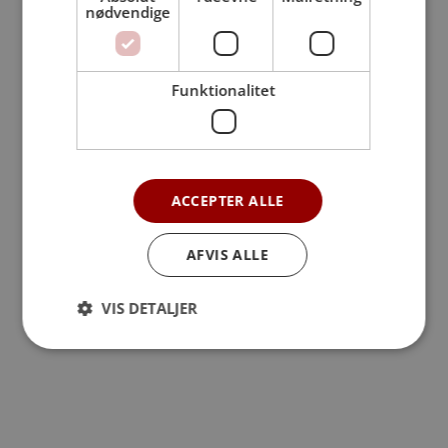
nødvendige
Roskilde ved vi, hvor vigtigt det er at lytte og
være til stede. Derfor prioriterer vi det
personlige møde og hjælper dig med at
Funktionalitet
skabe en smuk og meningsfuld afsked, hvor
intet er overladt til tilfældighederne.
Ring på: 46 35 08 82
ACCEPTER ALLE
AFVIS ALLE
VIS DETALJER