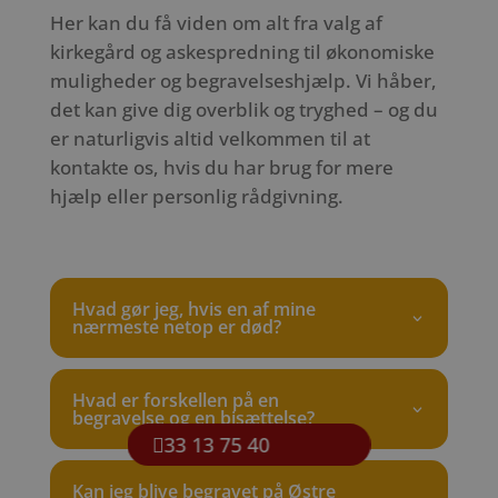
Her kan du få viden om alt fra valg af
kirkegård og askespredning til økonomiske
muligheder og begravelseshjælp. Vi håber,
det kan give dig overblik og tryghed – og du
er naturligvis altid velkommen til at
kontakte os, hvis du har brug for mere
hjælp eller personlig rådgivning.
Hvad gør jeg, hvis en af mine
nærmeste netop er død?
Hvad er forskellen på en
begravelse og en bisættelse?
33 13 75 40
Kan jeg blive begravet på Østre