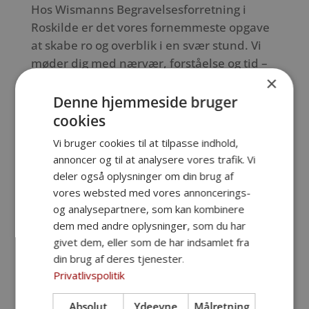
Hos Wismanns Begravelsesforretning i
Roskilde er det vores fornemmeste opgave
at skabe ro og overblik i en svær stund. Vi
møder dig med nærvær, forståelse og tid –
×
uanset om du besøger os i forretningen,
eller vi kommer hjem til dig. Sammen finder
Denne hjemmeside bruger
vi frem til den form for begravelse eller
cookies
bisættelse, der bedst afspejler både dine
Vi bruger cookies til at tilpasse indhold,
ønsker og den afdødes liv.
annoncer og til at analysere vores trafik. Vi
deler også oplysninger om din brug af
Vi tager hånd om hele forløbet fra første
vores websted med vores annoncerings-
kontakt til den sidste afsked. Det betyder, at
og analysepartnere, som kan kombinere
vi koordinerer alt det praktiske, så du ikke
dem med andre oplysninger, som du har
behøver bekymre dig om logistik og
givet dem, eller som de har indsamlet fra
detaljer. Vi sikrer, at alt bliver planlagt med
din brug af deres tjenester.
respekt og gennemført med omhu.
Privatlivspolitik
Med mange års erfaring som bedemand i
Absolut
Ydeevne
Målretning