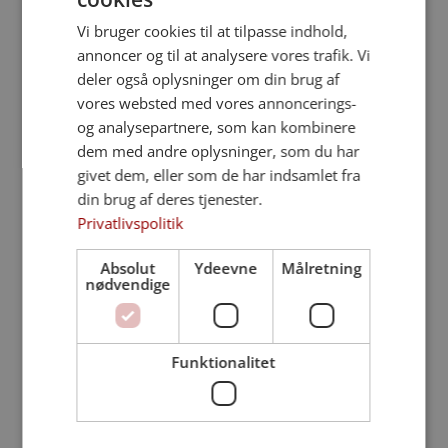
Vi bruger cookies til at tilpasse indhold,
annoncer og til at analysere vores trafik. Vi
deler også oplysninger om din brug af
vores websted med vores annoncerings-
og analysepartnere, som kan kombinere
dem med andre oplysninger, som du har
givet dem, eller som de har indsamlet fra
din brug af deres tjenester.
Privatlivspolitik
Når et dødsfald indtræffer, står de efterladte
midt i både sorg og en række praktiske
Absolut
Ydeevne
Målretning
beslutninger. Hvis afdøde ikke var medlem af
nødvendige
Folkekirken, melder spørgsmålene sig ofte...
Funktionalitet