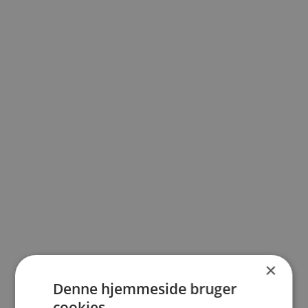
Hvad er forskellen på en begravelse og en
bisættelse? De fleste vil sige "begravelse", også
selv om der er tale om en bisættelse efterfulgt
af en urnenedsættelse eller...
×
Denne hjemmeside bruger
cookies