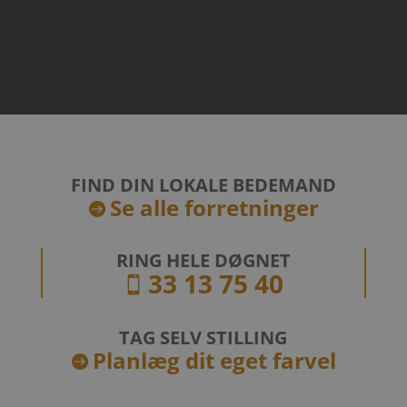
FIND DIN LOKALE BEDEMAND
Se alle forretninger

RING HELE DØGNET
33 13 75 40

TAG SELV STILLING
Planlæg dit eget farvel
