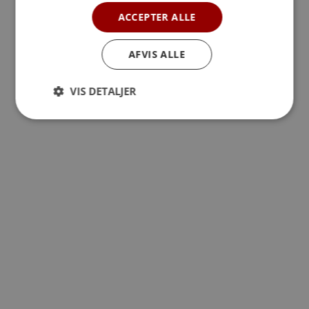
ACCEPTER ALLE
AFVIS ALLE
VIS DETALJER
Overvejer du kremering som en del af din
sidste vilje, eller står du over for at skulle
arrangere en bisættelse for en af dine
nærmeste? Kremering er blevet den mest
udbredte...