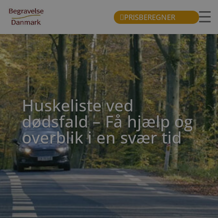
PRISBEREGNER
Huskeliste ved
dødsfald – Få hjælp og
overblik i en svær tid