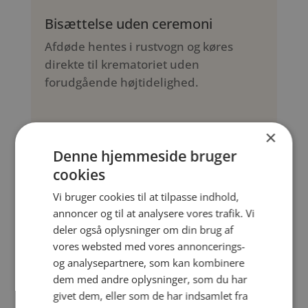
Bisættelse uden ceremoni
Afdøde hentes i rustvogn og køres
direkte til krematoriet uden
forudgående højtidelighed.
×
Grundpakke: 10.885 kr.
Inkl. telefonisk møde, kiste, urne, honorar, ilægning
Denne hjemmeside bruger
og rustvognskørsel (op til 10 km)
cookies
Vi bruger cookies til at tilpasse indhold,
Læs mere om priser her
annoncer og til at analysere vores trafik. Vi
deler også oplysninger om din brug af
vores websted med vores annoncerings-
og analysepartnere, som kan kombinere
dem med andre oplysninger, som du har
Bisættelse
givet dem, eller som de har indsamlet fra