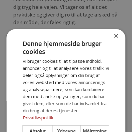
dig tryg hele vejen. Vi tager os af alt det
praktiske og giver dig ro til at tage afsked på
den måde, der føles rigtig.
×
Ring på: 39 65 75 40
Denne hjemmeside bruger
cookies
Vi bruger cookies til at tilpasse indhold,
annoncer og til at analysere vores trafik. Vi
deler også oplysninger om din brug af
vores websted med vores annoncerings-
og analysepartnere, som kan kombinere
dem med andre oplysninger, som du har
givet dem, eller som de har indsamlet fra
din brug af deres tjenester.
Privatlivspolitik
Absolut
Ydeevne
Målretning