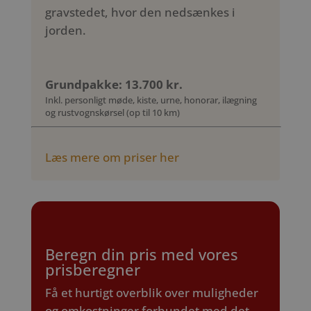
gravstedet, hvor den nedsænkes i
jorden.
Grundpakke: 13.700 kr.
Inkl. personligt møde, kiste, urne, honorar, ilægning
og rustvognskørsel (op til 10 km)
Læs mere om priser her
Beregn din pris med vores
prisberegner
Få et hurtigt overblik over muligheder
og omkostninger forbundet med det