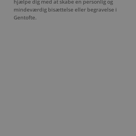
hjælpe dig med at skabe en personlig og
mindeværdig bisættelse eller begravelse i
Gentofte.
Slide 1
Slide 1
Slide 1
Jægersborg Kirke
Gentofte Kirke
Vangede Kirke
Gentoftegade 21
Vangedevej 50
Søndersøvej 5
2820 Gentofte
2820 Gentofte
2820 Gentofte