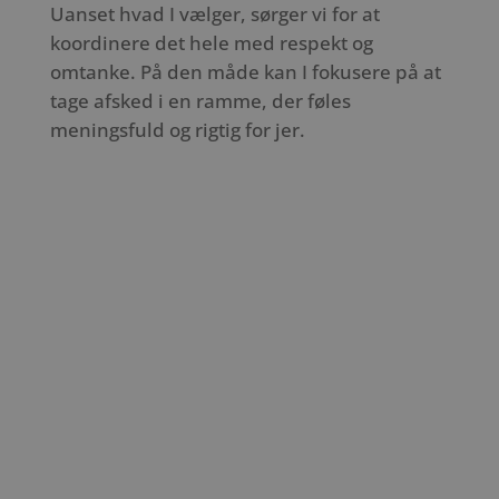
Uanset hvad I vælger, sørger vi for at
koordinere det hele med respekt og
omtanke. På den måde kan I fokusere på at
tage afsked i en ramme, der føles
meningsfuld og rigtig for jer.
Slide 1
Slide 1
Slide 1
Slide 1