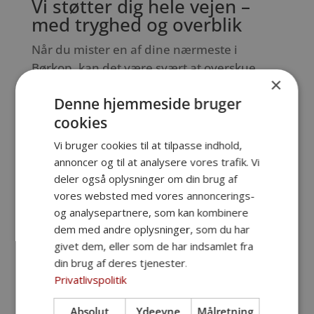
Vi støtter dig hele vejen –
med tryghed og overblik
Når du mister en af dine nærmeste i
Børkop, kan det være svært at overskue,
×
hvad der skal ske herefter. Som din
Denne hjemmeside bruger
bedemand i Børkop begynder vi altid med
cookies
en personlig samtale, hvor vi taler om de
ønsker, du – og eventuelt afdøde – har til
Vi bruger cookies til at tilpasse indhold,
den sidste afsked.
annoncer og til at analysere vores trafik. Vi
deler også oplysninger om din brug af
Vi tager hånd om alt det praktiske i
vores websted med vores annoncerings-
forbindelse med en begravelse eller
og analysepartnere, som kan kombinere
bisættelse i Børkop, uanset om dødsfaldet
dem med andre oplysninger, som du har
er sket i hjemmet, på hospital, hospice eller
givet dem, eller som de har indsamlet fra
plejehjem. Afdøde bliver behandlet med
din brug af deres tjenester.
den største respekt, og der er altid to
Privatlivspolitik
bedemænd til stede ved afhentningen.
Absolut
Ydeevne
Målretning