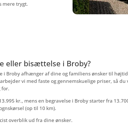
s mere trygt.
 eller bisættelse i Broby?
e i Broby afhænger af dine og familiens ønsker til højti
bejder vi med faste og gennemskuelige priser, så du v
 for.
13.995 kr., mens en begravelse i Broby starter fra 13.700 
nskørsel (op til 10 km).
cist overblik ud fra dine ønsker.