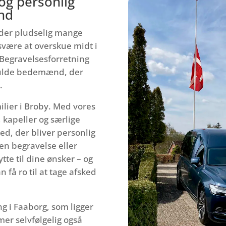
og personlig
nd
 der pludselig mange
svære at overskue midt i
Begravelsesforretning
fulde bedemænd, der
.
ilier i Broby. Med vores
 kapeller og særlige
ked, der bliver personlig
en begravelse eller
lytte til dine ønsker – og
 få ro til at tage afsked
ng i Faaborg, som ligger
er selvfølgelig også