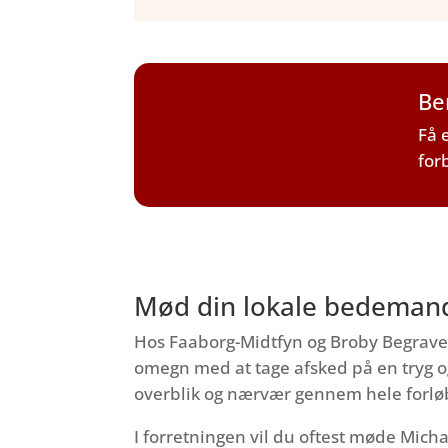
Be
Få 
for
Mød din lokale bedemand
Hos Faaborg-Midtfyn og Broby Begravels
omegn med at tage afsked på en tryg og
overblik og nærvær gennem hele forlø
I forretningen vil du oftest møde Mich