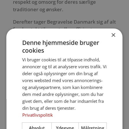
respekt og omsorg for deres særlige
traditioner og ønsker.
Derefter tager Begravelse Danmark sig af alt
fra: kontakt til præst eller officiant,
×
koordinering med kirke, fx. Brønshøj Kirke
Denne hjemmeside bruger
eller Bellahøj Kirke, samt Glostrup
cookies
Krematorium og Kapel, kirkegård,
rustvognskørsel og alt papirarbejdet. Du
Vi bruger cookies til at tilpasse indhold,
behøver ikke tænke på logistikken.
annoncer og til at analysere vores trafik. Vi
deler også oplysninger om din brug af
Tryghed er det, vi sætter højest. Du ved
vores websted med vores annoncerings-
altid, hvem du taler med, og vi er klar på 78
og analysepartnere, som kan kombinere
76 48 31, døgnet rundt.
dem med andre oplysninger, som du har
givet dem, eller som de har indsamlet fra
din brug af deres tjenester.
Privatlivspolitik
Ring på: 32 86 00 20
Absolut
Ydeevne
Målretning