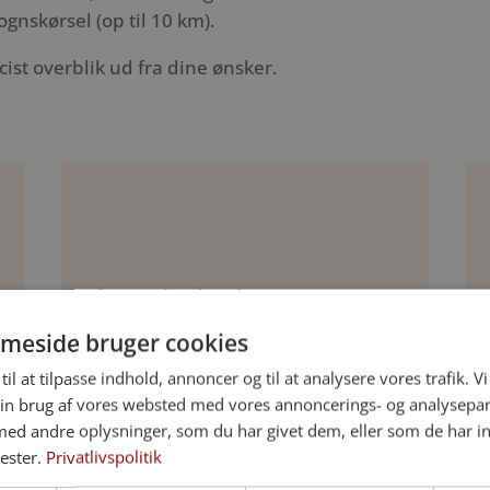
nskørsel (op til 10 km).
cist overblik ud fra dine ønsker.
Bisættelse i Dalum
Efter ceremonien køres kisten i
meside bruger cookies
rustvogn til krematoriet. Urnen
til at tilpasse indhold, annoncer og til at analysere vores trafik. V
nedsættes derefter på et gravsted,
in brug af vores websted med vores annoncerings- og analysepa
eller asken spredes til havs.
d andre oplysninger, som du har givet dem, eller som de har in
nester.
Privatlivspolitik
Grundpakke: 13.995 kr.