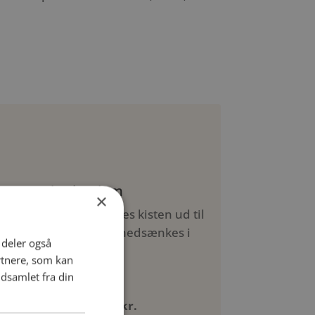
Begravelse i Dalum
×
Efter ceremonien bæres kisten ud til
gravstedet, hvor den nedsænkes i
i deler også
jorden.
rtnere, som kan
dsamlet fra din
Grundpakke: 13.700 kr.