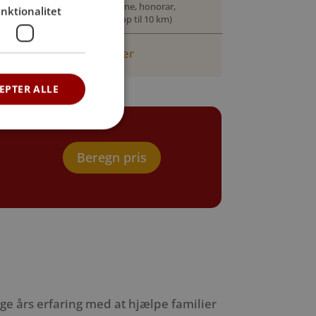
Inkl. personligt møde, kiste, urne, honorar,
nktionalitet
ilægning og rustvognskørsel (op til 10 km)
Læs mere om priser her
EPTER ALLE
Beregn pris
ge års erfaring med at hjælpe familier