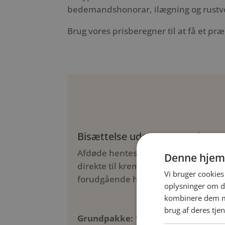
bedemandshonorar, ilægning og rustvog
Brug vores prisberegner til at få et præ
Bisættelse uden ceremoni
Afdøde hentes i rustvogn og køres
Denne hjem
direkte til krematoriet uden
Vi bruger cookies 
forudgående højtidelighed.
oplysninger om d
kombinere dem me
brug af deres tje
Grundpakke: 10.885 kr.