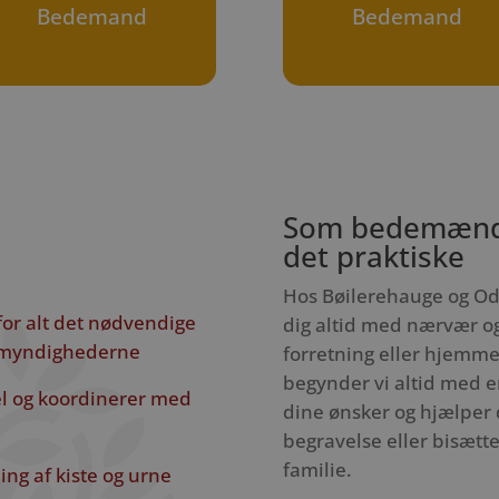
Bedemand
Bedemand
Som bedemænd t
det praktiske
Hos Bøilerehauge og Od
for alt det nødvendige
dig altid med nærvær og
l myndighederne
forretning eller hjemm
begynder vi altid med en
pel og koordinerer med
dine ønsker og hjælper 
begravelse eller bisættel
familie.
ng af kiste og urne