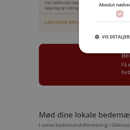
Inkl. telefonisk møde, kiste, urne, honorar,
Absolut nødve
ilægning og rustvognskørsel (op til 10 km)
Læs mere om priser her
VIS DETALJER
Be
Få 
for
Mød dine lokale bedem
I vores bedemandsforretning i Odense 