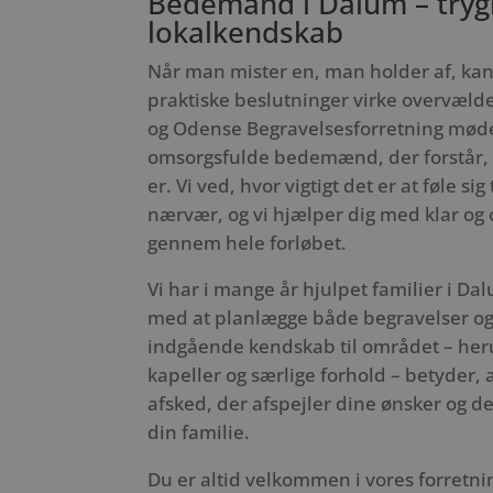
Bedemand i Dalum – tryg
lokalkendskab
Når man mister en, man holder af, ka
praktiske beslutninger virke overvæl
og Odense Begravelsesforretning møde
omsorgsfulde bedemænd, der forstår, h
er. Vi ved, hvor vigtigt det er at føle s
nærvær, og vi hjælper dig med klar og
gennem hele forløbet.
Vi har i mange år hjulpet familier i D
med at planlægge både begravelser og 
indgående kendskab til området – heru
kapeller og særlige forhold – betyder, a
afsked, der afspejler dine ønsker og de
din familie.
Du er altid velkommen i vores forretni