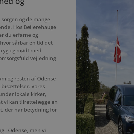
hed og
n sorgen og de mange
dende. Hos Bøilerehauge
r du erfarne og
vor sårbar en tid det
ig tryg og mødt med
 omsorgsfuld vejledning
alum og resten af Odense
bisættelser. Vores
nder lokale kirker,
t vi kan tilrettelægge en
t, der har betydning for
ng i Odense, men vi