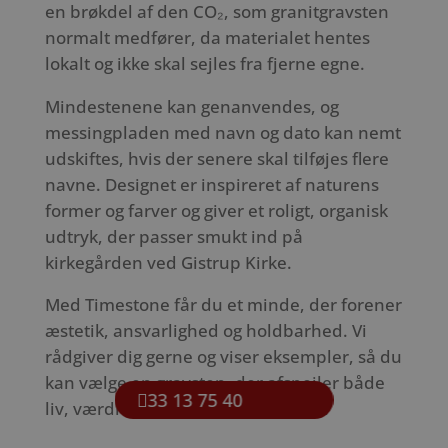
en brøkdel af den CO₂, som granitgravsten
normalt medfører, da materialet hentes
lokalt og ikke skal sejles fra fjerne egne.
Mindestenene kan genanvendes, og
messingpladen med navn og dato kan nemt
udskiftes, hvis der senere skal tilføjes flere
navne. Designet er inspireret af naturens
former og farver og giver et roligt, organisk
udtryk, der passer smukt ind på
kirkegården ved Gistrup Kirke.
Med Timestone får du et minde, der forener
æstetik, ansvarlighed og holdbarhed. Vi
rådgiver dig gerne og viser eksempler, så du
kan vælge en gravsten, der afspejler både
33 13 75 40
liv, værdier og omtanke for miljøet.