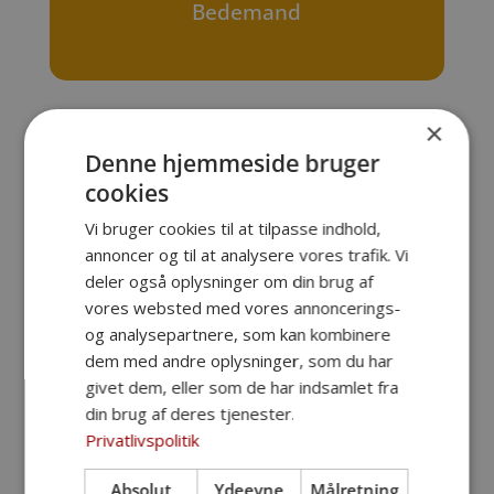
Bedemand
×
Denne hjemmeside bruger
cookies
✔ Vi anmelder dødsfaldet og sørger for alt
Vi bruger cookies til at tilpasse indhold,
det nødvendige papirarbejde og kontakten
annoncer og til at analysere vores trafik. Vi
deler også oplysninger om din brug af
til myndighederne
vores websted med vores annoncerings-
✔ Vi tager kontakt til kirke eller kapel og
og analysepartnere, som kan kombinere
koordinerer med præsten
dem med andre oplysninger, som du har
givet dem, eller som de har indsamlet fra
✔ Vi rådgiver om valg og udsmykning af
din brug af deres tjenester.
kiste og urne
Privatlivspolitik
✔ Vi hjælper med at vælge blomster og
Absolut
Ydeevne
Målretning