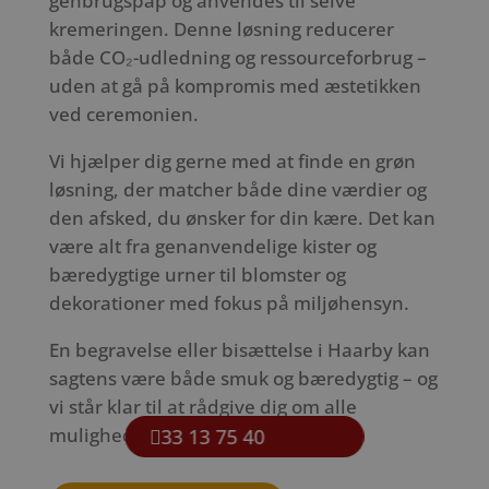
genbrugspap og anvendes til selve
kremeringen. Denne løsning reducerer
både CO₂-udledning og ressourceforbrug –
uden at gå på kompromis med æstetikken
ved ceremonien.
Vi hjælper dig gerne med at finde en grøn
løsning, der matcher både dine værdier og
den afsked, du ønsker for din kære. Det kan
være alt fra genanvendelige kister og
bæredygtige urner til blomster og
dekorationer med fokus på miljøhensyn.
En begravelse eller bisættelse i Haarby kan
sagtens være både smuk og bæredygtig – og
vi står klar til at rådgive dig om alle
mulighederne.
33 13 75 40