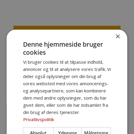
×
Claus Juhl Hansen
Denne hjemmeside bruger
cookies
Bedemand
Vi bruger cookies til at tilpasse indhold,
annoncer og til at analysere vores trafik. Vi
deler også oplysninger om din brug af
vores websted med vores annoncerings-
og analysepartnere, som kan kombinere
dem med andre oplysninger, som du har
givet dem, eller som de har indsamlet fra
din brug af deres tjenester.
✔ Vi anmelder dødsfaldet og sørger for alt
Privatlivspolitik
det nødvendige papirarbejde og kontakten
til myndighederne
Absolut
Ydeevne
Målretning