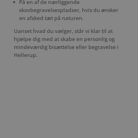
På en af de nærliggende
skovbegravelsespladser, hvis du ønsker
en afsked tæt på naturen.
Uanset hvad du vælger, står vi klar til at
hjælpe dig med at skabe en personlig og
mindeværdig bisættelse eller begravelse i
Hellerup.
Slide 1
Slide 1
Slide 1
Slide 1