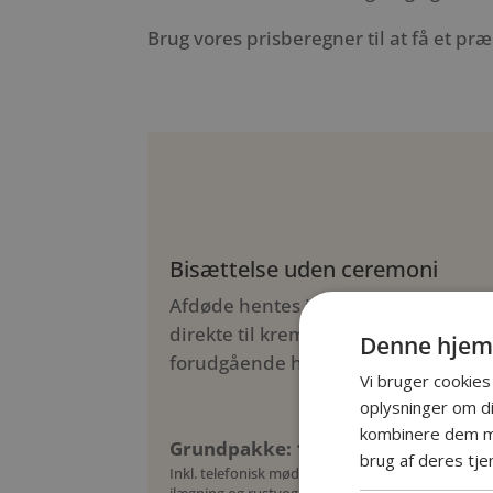
Brug vores prisberegner til at få et præ
Bisættelse uden ceremoni
Afdøde hentes i rustvogn og køres
direkte til krematoriet uden
Denne hjem
forudgående højtidelighed.
Vi bruger cookies 
oplysninger om d
kombinere dem me
Grundpakke: 10.885 kr.
brug af deres tje
Inkl. telefonisk møde, kiste, urne, honorar,
ilægning og rustvognskørsel (op til 10 km)