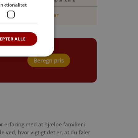
nktionalitet
Læs mere om priser her
EPTER ALLE
Beregn pris
r erfaring med at hjælpe familier i
ed, hvor vigtigt det er, at du føler