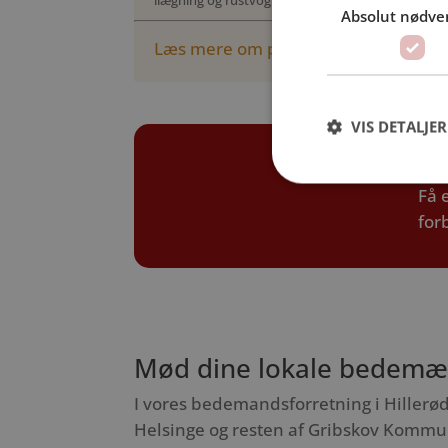
Absolut nødve
Læs mere om priser her
VIS DETALJER
Be
Få 
for
Mød dine lokale bedemæ
I vores bedemandsforretning i Hillerød 
Helsinge og resten af Gribskov Kommune