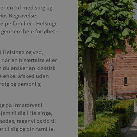
er en tid med sorg og
 Hos Begravelse
ælpe familier i Helsinge
dig gennem hele forløbet –
i Helsinge og ved,
 når en bisættelse eller
 du ønsker en klassisk
re enkel afsked uden
ærdig og personlig
ng på Irmatorvet i
em til dig i Helsinge,
des, tager vi os tid til
r til dig og din familie.