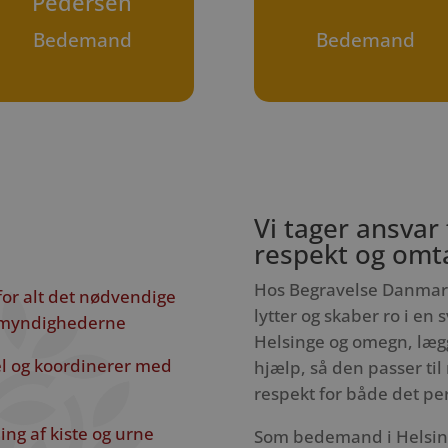
Pedersen
Bedemand
Bedemand
Vi tager ansvar
respekt og omt
Hos Begravelse Danmar
for alt det nødvendige
lytter og skaber ro i en 
l myndighederne
Helsinge og omegn, lægge
pel og koordinerer med
hjælp, så den passer ti
respekt for både det per
ng af kiste og urne
Som bedemand i Helsing