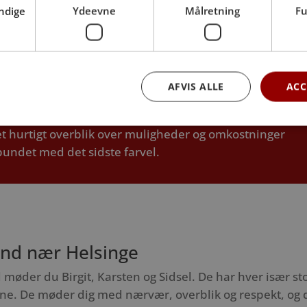
ndige
Ydeevne
Målretning
Fu
Læs mere om priser her
AFVIS ALLE
ACC
regn din pris med vores prisberegner
et hurtigt overblik over muligheder og omkostninger
bundet med det sidste farvel.
nd nær Helsinge
møder du Birgit, Karsten og Sidsel. De har hver især sto
. De møder dig med nærvær, overblik og respekt, og de v