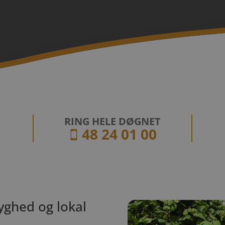
RING HELE DØGNET
48 24 01 00

yghed og lokal