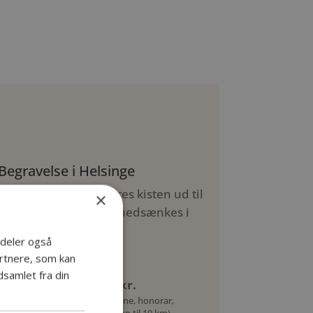
Begravelse i Helsinge
Efter ceremonien bæres kisten ud til
×
gravstedet, hvor den nedsænkes i
jorden.
i deler også
rtnere, som kan
samlet fra din
Grundpakke: 13.700 kr.
Inkl. personligt møde, kiste, urne, honorar,
ilægning og rustvognskørsel (op til 10 km)