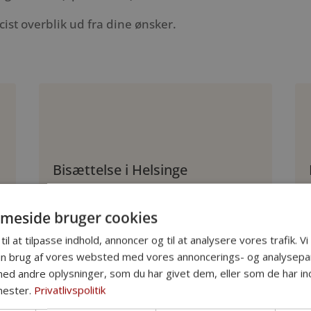
cist overblik ud fra dine ønsker.
Bisættelse i Helsinge
Efter ceremonien køres kisten i
rustvogn til krematoriet. Urnen
meside bruger cookies
nedsættes derefter på et gravsted,
til at tilpasse indhold, annoncer og til at analysere vores trafik. V
eller asken spredes til havs.
in brug af vores websted med vores annoncerings- og analysepa
d andre oplysninger, som du har givet dem, eller som de har ind
Grundpakke: 13.995 kr.
nester.
Privatlivspolitik
Inkl. personligt møde, kiste, urne, honorar,
ilægning og rustvognskørsel (op til 10 km)