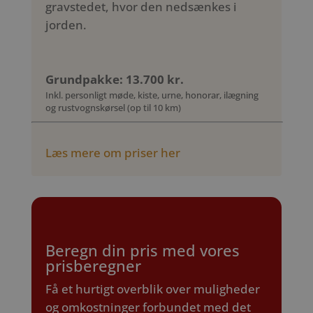
gravstedet, hvor den nedsænkes i
jorden.
Grundpakke: 13.700 kr.
Inkl. personligt møde, kiste, urne, honorar, ilægning
og rustvognskørsel (op til 10 km)
Læs mere om priser her
Beregn din pris med vores
prisberegner
Få et hurtigt overblik over muligheder
og omkostninger forbundet med det