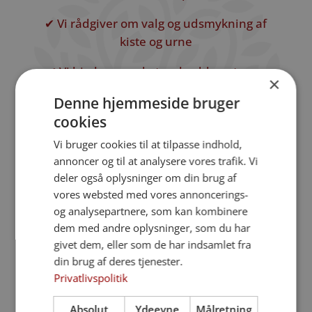
✔ Vi rådgiver om valg og udsmykning af
kiste og urne
✔ Vi hjælper med at vælge blomster og
×
kistepynt – og tilbyder at stå for bestillingen
Denne hjemmeside bruger
✔ Vi sørger for rustvognskørsel til og fra
cookies
ceremonien
Vi bruger cookies til at tilpasse indhold,
annoncer og til at analysere vores trafik. Vi
✔ Vi vejleder om alternative afskedsformer
deler også oplysninger om din brug af
som askespredning og skovbegravelse
vores websted med vores annoncerings-
og analysepartnere, som kan kombinere
✔ Vi har kontakt til krematoriet og hjælper
dem med andre oplysninger, som du har
med at vælge gravsted
givet dem, eller som de har indsamlet fra
din brug af deres tjenester.
✔ Vi søger om begravelseshjælp og sørger
Privatlivspolitik
for, at beløbet bliver fratrukket direkte
Absolut
Ydeevne
Målretning