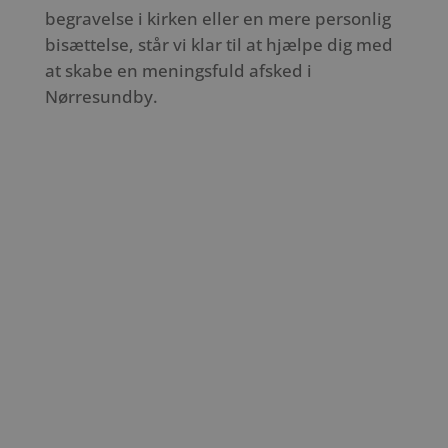
begravelse i kirken eller en mere personlig
bisættelse, står vi klar til at hjælpe dig med
at skabe en meningsfuld afsked i
Nørresundby.
Slide 1
Slide 1
Slide 1
Slide 1
Nørresundby Kirke
Lindholm Kirke
Hvorup Kirke
Foto: VisitAalborg