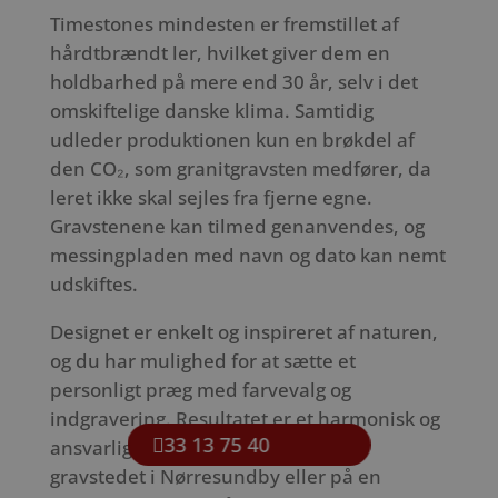
Timestones mindesten er fremstillet af
hårdtbrændt ler, hvilket giver dem en
holdbarhed på mere end 30 år, selv i det
omskiftelige danske klima. Samtidig
udleder produktionen kun en brøkdel af
den CO₂, som granitgravsten medfører, da
leret ikke skal sejles fra fjerne egne.
Gravstenene kan tilmed genanvendes, og
messingpladen med navn og dato kan nemt
udskiftes.
Designet er enkelt og inspireret af naturen,
og du har mulighed for at sætte et
personligt præg med farvevalg og
indgravering. Resultatet er et harmonisk og
33 13 75 40
ansvarligt minde, der kan stå ved
gravstedet i Nørresundby eller på en