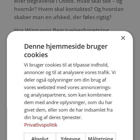
eller begravelse i Osted. Hvad skal ske – og
hvornår? Hvem skal kontaktes? Og hvordan
skaber man en afsked, der føles rigtig?
Hos Wismanns Begravelsesforretning
×
hjælper vi ofte familier i Osted og omegn
Denne hjemmeside bruger
med at skabe ro og overblik i en svær tid. Vi
cookies
møder dig med nærvær, forståelse og tid –
uanset om vi ses i vores forretning i
Vi bruger cookies til at tilpasse indhold,
Roskilde eller hjemme hos dig i Osted.
annoncer og til at analysere vores trafik. Vi
Sammen finder vi frem til den form for
deler også oplysninger om din brug af
begravelse eller bisættelse, der bedst
vores websted med vores annoncerings-
og analysepartnere, som kan kombinere
afspejler både dine ønsker og den afdødes
dem med andre oplysninger, som du har
liv.
givet dem, eller som de har indsamlet fra
Vi tager hånd om hele forløbet fra første
din brug af deres tjenester.
kontakt til den sidste afsked. Det betyder, at
Privatlivspolitik
vi står for koordineringen af alt det
Absolut
Ydeevne
Målretning