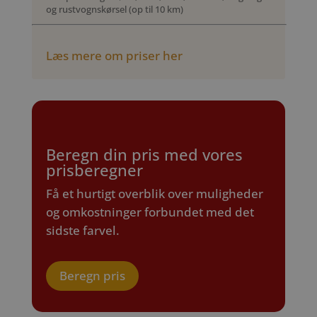
og rustvognskørsel (op til 10 km)
Læs mere om priser her
Beregn din pris med vores
prisberegner
Få et hurtigt overblik over muligheder
og omkostninger forbundet med det
sidste farvel.
Beregn pris