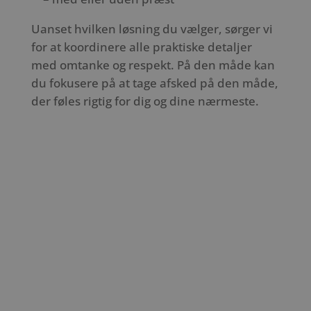
Uanset hvilken løsning du vælger, sørger vi
for at koordinere alle praktiske detaljer
med omtanke og respekt. På den måde kan
du fokusere på at tage afsked på den måde,
der føles rigtig for dig og dine nærmeste.
Slide 1
Slide 1
Slide 1
Slide 1
Slide 1
Slide 1
Slide 1