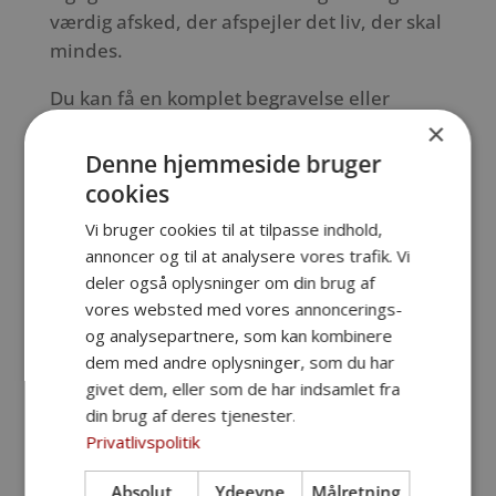
værdig afsked, der afspejler det liv, der skal
mindes.
Du kan få en komplet begravelse eller
bisættelse i Sakskøbing fra kun 13.500 kr.
×
Prisen dækker alle nødvendige ydelser i
Denne hjemmeside bruger
forbindelse med planlægning og afholdelse
cookies
– eksklusive kirkegårdsydelser og
Vi bruger cookies til at tilpasse indhold,
dødsannoncer.
annoncer og til at analysere vores trafik. Vi
deler også oplysninger om din brug af
vores websted med vores annoncerings-
Ring på: 54 78 00 01
og analysepartnere, som kan kombinere
dem med andre oplysninger, som du har
givet dem, eller som de har indsamlet fra
din brug af deres tjenester.
Privatlivspolitik
Absolut
Ydeevne
Målretning