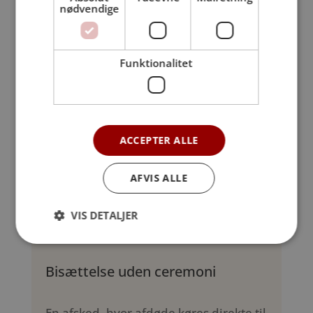
nødvendige
Funktionalitet
ACCEPTER ALLE
AFVIS ALLE
VIS DETALJER
Bisættelse uden ceremoni
En afsked, hvor afdøde køres direkte til