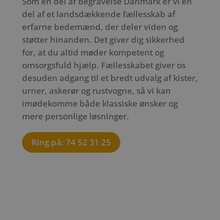
Som en del af Begravelse Danmark er vi en
del af et landsdækkende fællesskab af
erfarne bedemænd, der deler viden og
støtter hinanden. Det giver dig sikkerhed
for, at du altid møder kompetent og
omsorgsfuld hjælp. Fællesskabet giver os
desuden adgang til et bredt udvalg af kister,
urner, askerør og rustvogne, så vi kan
imødekomme både klassiske ønsker og
mere personlige løsninger.
Ring på: 74 52 31 25