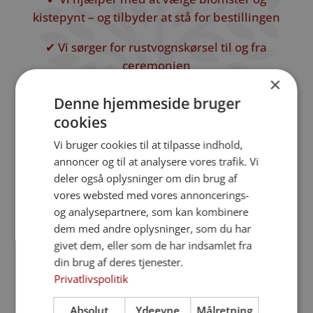
kistepynt – og tilbyder at stå for bestillingen
✔ Vi sørger for rustvognskørsel til og fra
ceremonien
×
✔ Vi vejleder om alternative afskedsformer
Denne hjemmeside bruger
som askespredning og skovbegravelse
cookies
✔ Vi har kontakt til krematoriet og hjælper
Vi bruger cookies til at tilpasse indhold,
med at vælge gravsted
annoncer og til at analysere vores trafik. Vi
deler også oplysninger om din brug af
✔ Vi søger om begravelseshjælp og sørger
vores websted med vores annoncerings-
for, at beløbet bliver fratrukket direkte
og analysepartnere, som kan kombinere
dem med andre oplysninger, som du har
Din bedemand i Starup –
givet dem, eller som de har indsamlet fra
støtte hele vejen
din brug af deres tjenester.
Privatlivspolitik
At miste en, man holder af, kan føles
overvældende. Hos Haderslev
Absolut
Ydeevne
Målretning