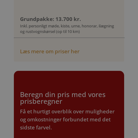
Grundpakke: 13.700 kr.
Inkl. personligt møde, kiste, urne, honorar, ilægning
og rustvognskørsel (op til 10 km)
Læs mere om priser her
Beregn din pris med vores
prisberegner
Få et hurtigt overblik over muligheder
og omkostninger forbundet med det
sidste farvel.