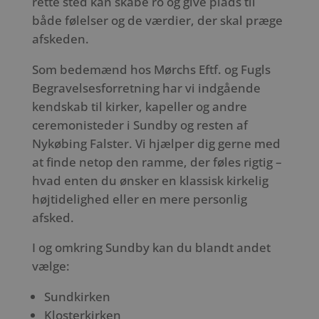
rette sted kan skabe ro og give plads til
både følelser og de værdier, der skal præge
afskeden.
Som bedemænd hos Mørchs Eftf. og Fugls
Begravelsesforretning har vi indgående
kendskab til kirker, kapeller og andre
ceremonisteder i Sundby og resten af
Nykøbing Falster. Vi hjælper dig gerne med
at finde netop den ramme, der føles rigtig –
hvad enten du ønsker en klassisk kirkelig
højtidelighed eller en mere personlig
afsked.
I og omkring Sundby kan du blandt andet
vælge:
Sundkirken
Klosterkirken