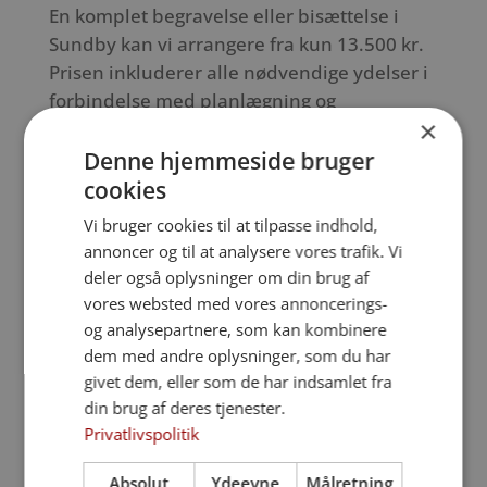
En komplet begravelse eller bisættelse i
Sundby kan vi arrangere fra kun 13.500 kr.
Prisen inkluderer alle nødvendige ydelser i
forbindelse med planlægning og
×
afholdelse, dog eksklusive
kirkegårdsydelser og dødsannoncer.
Denne hjemmeside bruger
cookies
Med vores mange års erfaring fra Nykøbing
Vi bruger cookies til at tilpasse indhold,
Falster og lokalområdet omkring Sundby
annoncer og til at analysere vores trafik. Vi
kan du være sikker på at få den rette støtte
deler også oplysninger om din brug af
– uanset hvilken form for afsked du vælger.
vores websted med vores annoncerings-
og analysepartnere, som kan kombinere
dem med andre oplysninger, som du har
Ring på: 54 85 18 48
givet dem, eller som de har indsamlet fra
din brug af deres tjenester.
Privatlivspolitik
Absolut
Ydeevne
Målretning