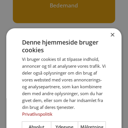
Bedemand
×
Denne hjemmeside bruger
cookies
Vi bruger cookies til at tilpasse indhold,
✔ Vi anmelder dødsfaldet og sørger for alt
annoncer og til at analysere vores trafik. Vi
det nødvendige papirarbejde og kontakten
deler også oplysninger om din brug af
til myndighederne
vores websted med vores annoncerings-
og analysepartnere, som kan kombinere
✔ Vi tager kontakt til kirke eller kapel og
dem med andre oplysninger, som du har
koordinerer med præsten
givet dem, eller som de har indsamlet fra
din brug af deres tjenester.
✔ Vi rådgiver om valg og udsmykning af
Privatlivspolitik
kiste og urne
Absolut
Ydeevne
Målretning
✔ Vi hjælper med at vælge blomster og