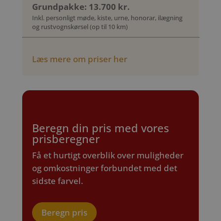
Grundpakke: 13.700 kr.
Inkl. personligt møde, kiste, urne, honorar, ilægning
og rustvognskørsel (op til 10 km)
Læs mere om priser her
Beregn din pris med vores
prisberegner
Få et hurtigt overblik over muligheder
og omkostninger forbundet med det
sidste farvel.
Beregn pris