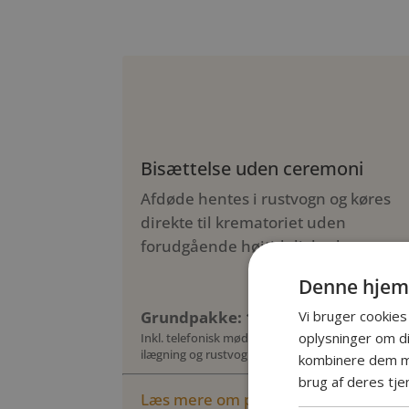
Bisættelse uden ceremoni
Afdøde hentes i rustvogn og køres
direkte til krematoriet uden
forudgående højtidelighed.
Denne hjem
Vi bruger cookies 
Grundpakke: 10.885 kr.
oplysninger om d
Inkl. telefonisk møde, kiste, urne, honorar,
ilægning og rustvognskørsel (op til 10 km)
kombinere dem me
brug af deres tje
Læs mere om priser her