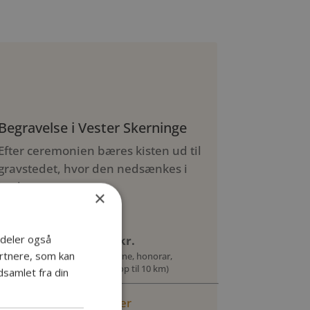
Begravelse i Vester Skerninge
Efter ceremonien bæres kisten ud til
gravstedet, hvor den nedsænkes i
jorden.
×
i deler også
Grundpakke: 13.700 kr.
rtnere, som kan
Inkl. personligt møde, kiste, urne, honorar,
ilægning og rustvognskørsel (op til 10 km)
samlet fra din
Læs mere om priser her