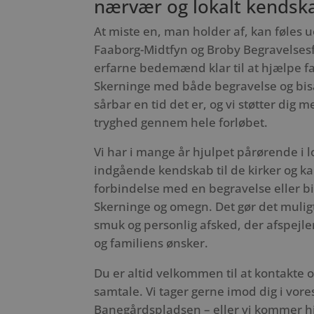
nærvær og lokalt kendsk
At miste en, man holder af, kan føles 
Faaborg-Midtfyn og Broby Begravelsesf
erfarne bedemænd klar til at hjælpe fa
Skerninge med både begravelse og bisæ
sårbar en tid det er, og vi støtter dig 
tryghed gennem hele forløbet.
Vi har i mange år hjulpet pårørende i 
indgående kendskab til de kirker og kap
forbindelse med en begravelse eller bi
Skerninge og omegn. Det gør det muligt
smuk og personlig afsked, der afspejle
og familiens ønsker.
Du er altid velkommen til at kontakte o
samtale. Vi tager gerne imod dig i vore
Banegårdspladsen – eller vi kommer hje