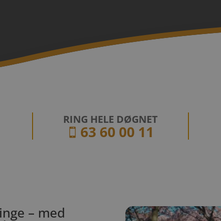
RING HELE DØGNET
63 60 00 11

inge – med