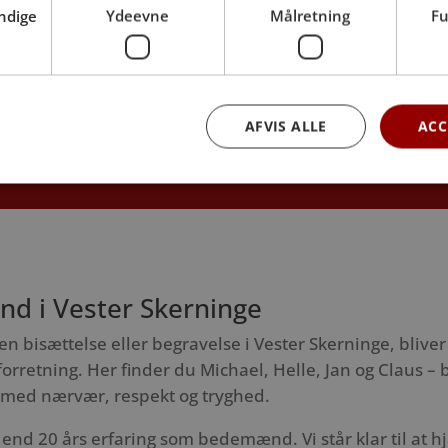
ndige
Ydeevne
Målretning
Fu
regn din pris med vores prisberegner
AFVIS ALLE
ACC
et hurtigt overblik over muligheder og omkostninger
bundet med det sidste farvel.
d i Vester Skerninge
n bisættelse eller begravelse i Vester Skerninge, blive
orretning. Her finder du Michael, Helle, Jan og Claus
 med nærvær, respekt og tryghed.
end 20 års erfaring som bedemænd. Vi står klar til at 