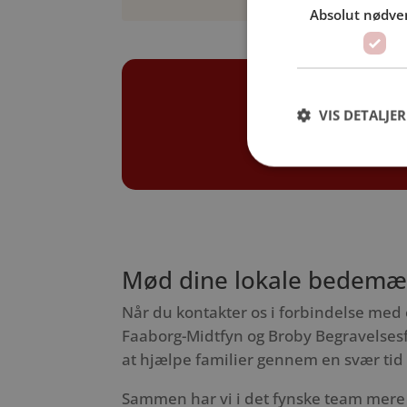
Absolut nødve
Be
VIS DETALJER
Få 
for
Mød dine lokale bedemæn
Når du kontakter os i forbindelse med e
Faaborg-Midtfyn og Broby Begravelsesf
at hjælpe familier gennem en svær tid
Sammen har vi i det fynske team mere 