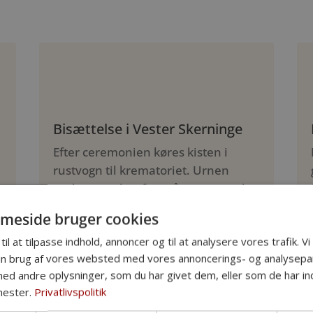
Bisættelse i Vester Skerninge
Efter ceremonien køres kisten i
rustvogn til krematoriet. Urnen
nedsættes derefter på et gravsted,
eller asken spredes til havs.
meside bruger cookies
til at tilpasse indhold, annoncer og til at analysere vores trafik. V
Grundpakke: 13.995 kr.
in brug af vores websted med vores annoncerings- og analysepa
Inkl. personligt møde, kiste, urne, honorar,
ilægning og rustvognskørsel (op til 10 km)
d andre oplysninger, som du har givet dem, eller som de har ind
nester.
Privatlivspolitik
Læs mere om priser her