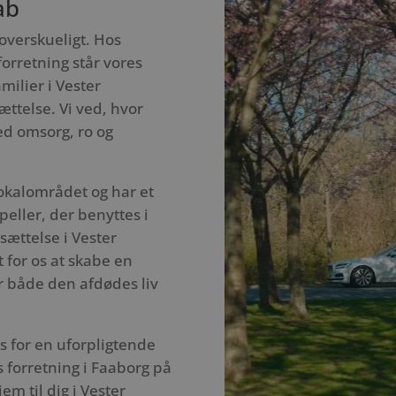
ab
uoverskueligt. Hos
orretning står vores
milier i Vester
ttelse. Vi ved, hvor
med omsorg, ro og
lokalområdet og har et
eller, der benyttes i
sættelse i Vester
 for os at skabe en
r både den afdødes liv
s for en uforpligtende
s forretning i Faaborg på
m til dig i Vester