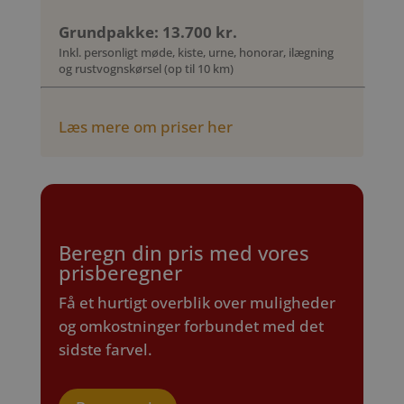
Grundpakke: 13.700 kr.
Inkl. personligt møde, kiste, urne, honorar, ilægning
og rustvognskørsel (op til 10 km)
Læs mere om priser her
Beregn din pris med vores
prisberegner
Få et hurtigt overblik over muligheder
og omkostninger forbundet med det
sidste farvel.