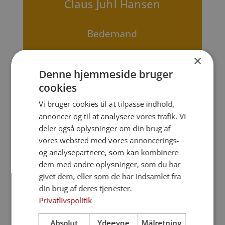
Claus Juhl Hansen
Bedemand
×
Denne hjemmeside bruger
cookies
Vi bruger cookies til at tilpasse indhold,
annoncer og til at analysere vores trafik. Vi
deler også oplysninger om din brug af
✔ Vi anmelder dødsfaldet og sørger for alt
vores websted med vores annoncerings-
det nødvendige papirarbejde og kontakten
og analysepartnere, som kan kombinere
til myndighederne
dem med andre oplysninger, som du har
givet dem, eller som de har indsamlet fra
✔ Vi tager kontakt til kirke eller kapel og
din brug af deres tjenester.
koordinerer med præsten
Privatlivspolitik
✔ Vi rådgiver om valg og udsmykning af
Absolut
Ydeevne
Målretning