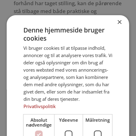
forhånd har taget stilling, kan de pårørende
stå tilbage med både praktiske og
følelsesmæssige udfordringer, som kan
×
gøre sorgen endnu sværere.
Denne hjemmeside bruger
cookies
Vi bruger cookies til at tilpasse indhold,
Hvorfor er det vigtigt at tage stilling?
annoncer og til at analysere vores trafik. Vi
Sikrer minderne: Billeder, videoer og
deler også oplysninger om din brug af
beskeder risikerer at gå tabt, hvis ingen
vores websted med vores annoncerings-
har adgang.
og analysepartnere, som kan kombinere
Beskytter privatlivet: Ubrugte konti er
dem med andre oplysninger, som du har
givet dem, eller som de har indsamlet fra
sårbare over for hacking og misbrug.
din brug af deres tjenester.
Skaber ro for de pårørende: Det kan tage
Privatlivspolitik
måneder at få lukkede konti uden den
rette dokumentation.
Absolut
Ydeevne
Målretning
Giver en værdig digital afsked: Profiler
nødvendige
kan enten slettes eller omdannes til