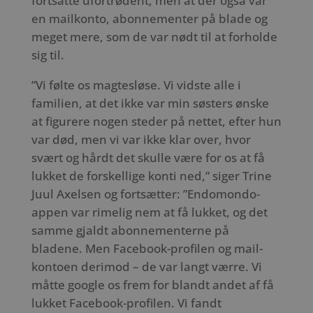
fortsatte ufortrødent, men at der også var
en mailkonto, abonnementer på blade og
meget mere, som de var nødt til at forholde
sig til.
”Vi følte os magtesløse. Vi vidste alle i
familien, at det ikke var min søsters ønske
at figurere nogen steder på nettet, efter hun
var død, men vi var ikke klar over, hvor
svært og hårdt det skulle være for os at få
lukket de forskellige konti ned,” siger Trine
Juul Axelsen og fortsætter: ”Endomondo-
appen var rimelig nem at få lukket, og det
samme gjaldt abonnementerne på
bladene. Men Facebook-profilen og mail-
kontoen derimod – de var langt værre. Vi
måtte google os frem for blandt andet af få
lukket Facebook-profilen. Vi fandt