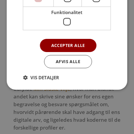
mindesider, hvor familien kan dele
minder.
Funktionalitet
ACCEPTER ALLE
Budskabet fra Trine er klart:
Tag stilling!
AFVIS ALLE
Efter oplevelsen har Trine Juul Axelsen et
VIS DETALJER
klart budskab: Hun vil råde alle til at
udfylde
Min Sidste Vilje
, hvor man blandt
andet kan skrive sine ønsker for ens egen
begravelse og besvare spørgsmålet om,
hvorvidt pårørende skal have adgang til ens
digitale arv, og ligeledes hvad koderne til de
forskellige profiler er.