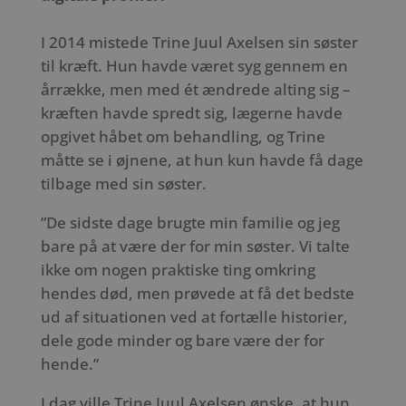
I 2014 mistede Trine Juul Axelsen sin søster
til kræft. Hun havde været syg gennem en
årrække, men med ét ændrede alting sig –
kræften havde spredt sig, lægerne havde
opgivet håbet om behandling, og Trine
måtte se i øjnene, at hun kun havde få dage
tilbage med sin søster.
”De sidste dage brugte min familie og jeg
bare på at være der for min søster. Vi talte
ikke om nogen praktiske ting omkring
hendes død, men prøvede at få det bedste
ud af situationen ved at fortælle historier,
dele gode minder og bare være der for
hende.”
I dag ville Trine Juul Axelsen ønske, at hun