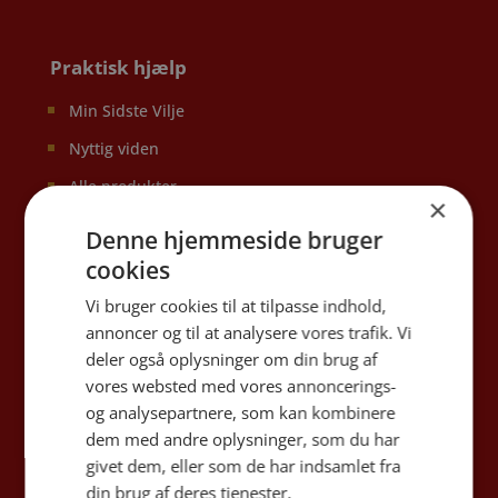
Praktisk hjælp
Min Sidste Vilje
Nyttig viden
Alle produkter
×
Økonomi ved begravelse/bisættelse
Denne hjemmeside bruger
Dødsfald i udlandet
cookies
Begravelseshjælp
Vi bruger cookies til at tilpasse indhold,
annoncer og til at analysere vores trafik. Vi
Digital arv
deler også oplysninger om din brug af
vores websted med vores annoncerings-
og analysepartnere, som kan kombinere
Begravelse & bisættelse
dem med andre oplysninger, som du har
givet dem, eller som de har indsamlet fra
Bisættelse uden ceremoni
din brug af deres tjenester.