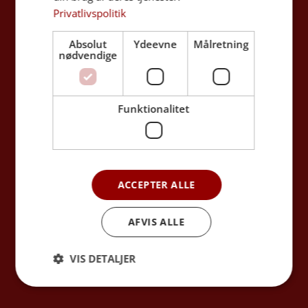
Bisættelse
Privatlivspolitik
Begravelse
Absolut
Ydeevne
Målretning
Askespredning
nødvendige
Omtanke for miljøet
Dødsannoncer
Funktionalitet
Forudbetalt begravelse
Begravelsesopsparing
ACCEPTER ALLE
Om Begravelse Danmark
AFVIS ALLE
Kontakt
Om Begravelse Danmark
VIS DETALJER
Bedemand hos Begravelse Danmark