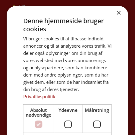
Fyn
×
Jylland
Denne hjemmeside bruger
Bestil begravelsen online
cookies
Vi bruger cookies til at tilpasse indhold,
annoncer og til at analysere vores trafik. Vi
Praktisk hjælp
deler også oplysninger om din brug af
vores websted med vores annoncerings-
Min Sidste Vilje
og analysepartnere, som kan kombinere
Nyttig viden
dem med andre oplysninger, som du har
givet dem, eller som de har indsamlet fra
Alle produkter
din brug af deres tjenester.
Økonomi ved begravelse/bisættelse
Privatlivspolitik
Dødsfald i udlandet
Absolut
Ydeevne
Målretning
Begravelseshjælp
nødvendige
Digital arv