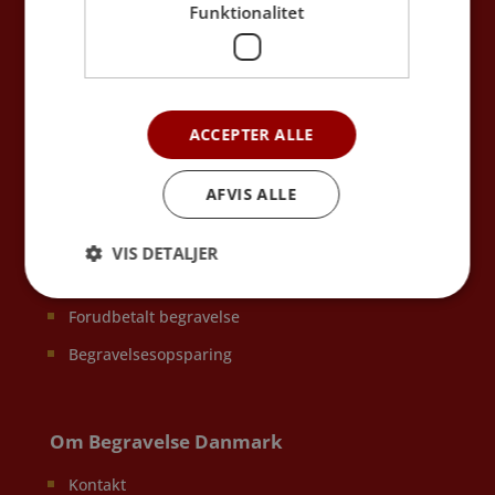
Funktionalitet
Begravelse & bisættelse
Bisættelse uden ceremoni
Bisættelse
ACCEPTER ALLE
Begravelse
AFVIS ALLE
Askespredning
Omtanke for miljøet
VIS DETALJER
Dødsannoncer
Forudbetalt begravelse
Begravelsesopsparing
Om Begravelse Danmark
Kontakt