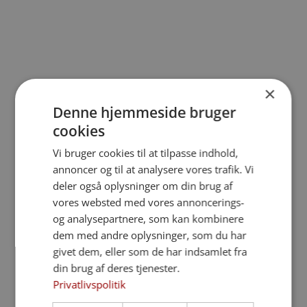
×
Denne hjemmeside bruger
For enden af Vesterbro, midt i travle Aalborg,
cookies
ligger Hanna Vig Begravelsesforretning. En
bedemandsforretning med mere end 30 års
Vi bruger cookies til at tilpasse indhold,
lokal erfaring – og med et tydeligt blik for at...
annoncer og til at analysere vores trafik. Vi
deler også oplysninger om din brug af
vores websted med vores annoncerings-
og analysepartnere, som kan kombinere
dem med andre oplysninger, som du har
givet dem, eller som de har indsamlet fra
din brug af deres tjenester.
Privatlivspolitik