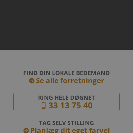
FIND DIN LOKALE BEDEMAND
Se alle forretninger

RING HELE DØGNET
33 13 75 40

TAG SELV STILLING
Planlæg dit eget farvel
