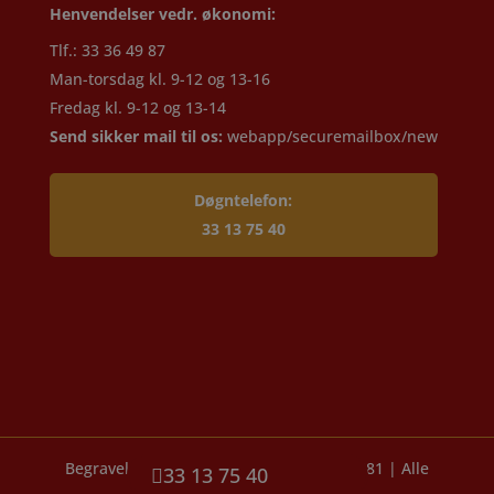
Henvendelser vedr. økonomi:
Tlf.: 33 36 49 87
Man-torsdag kl. 9-12 og 13-16
Fredag kl. 9-12 og 13-14
Send sikker mail til os:
webapp/securemailbox/new
Døgntelefon:
33 13 75 40
Begravelse Danmark A/S – lokal siden 1881 | Alle
33 13 75 40