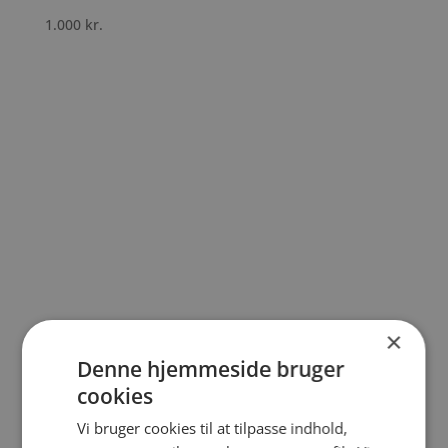
1.000
kr.
×
Denne hjemmeside bruger
cookies
Nordisk mosfarvet kiste
Vi bruger cookies til at tilpasse indhold,
1.000
kr.