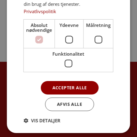
din brug af deres tjenester.
Privatlivspolitik
Absolut
Ydeevne
Målretning
nødvendige
Nordisk råhvid kiste
1.700
kr.
Funktionalitet
Find os her
Sjælland
ACCEPTER ALLE
Lolland Falster
AFVIS ALLE
Fyn
Jylland
VIS DETALJER
Bestil begravelsen online